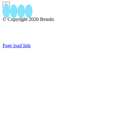
×
© Copyright
2026 Benshi
156 rue Papenkasteel - 1180 Bruxelles
+32.23.04.86.76
- +32.493.04.86.76
EMAIL US
Page load link
Aller
en
haut