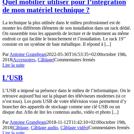
Quel mobilier utiliser pour l’intégration
différents
de mon matériel technique ?
appareils
?
La technique la plus utilisée dans le milieu professionnel est de
monter les différents éléments de son installation dans un rack dédié.
On rassemble tous les appareils de lecture et de traitement au même
endroit ce qui facilite le branchement et l’installation. Le rack 19’’
consiste en un système de baie métallique. Il répond à [...]
Par
Antoine Grandjean
|
2022-05-30T16:53:35+02:00
octobre 19th,
sur
2018
|
Accessoires
,
Câblage
|
Commentaires fermés
Quel
Lire la suite
mobilier
utiliser
L’USB
pour
l’intégration
L’USB a imposé sa présence dans le milieu de l’informatique. On le
de
retrouve aujourd’hui sur la plupart des téléviseurs modernes (si ce
mon
n’est tous). Les ports USB de votre télévision vous permettent d’y
matériel
brancher des appareils de stockage comme une clé USB ou un
technique
disque dur. Afin de lire les contenus audio, vidéo et photo [...]
?
Par
Antoine Grandjean
|
2018-11-12T11:42:10+02:00
octobre 19th,
su
2018
|
Câblage
,
Câblage audio
,
Câblage vidéo
|
Commentaires fermés
L
Lire la suite