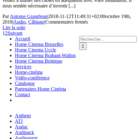
veillez à utiliser des câbles en adéquation avec votre installation. Il
nous semble nécessaire d’investir [...]
Par
Antoine Grandjean
|
2018-11-12T11:49:31+02:00
octobre 19th,
sur
2018
|
Audio
,
Câblage
|
Commentaires fermés
Le
Lire la suite
câblage
1
2
Suivant
Rechercher:
et
Accueil
la
Home Cinema Bruxelles
connectique
Home Cinema Uccle
Home Cinema Brabant-Wallon
Home Cinema Belgique
Services
Home-cinéma
Vidéo-conférence
Catalogue
Partenaires Home Cinéma
Contact
Anthem
ATI
Audac
Audipack
Audioquest