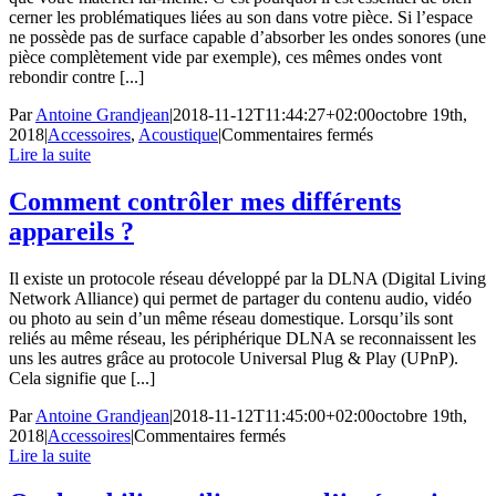
cerner les problématiques liées au son dans votre pièce. Si l’espace
ne possède pas de surface capable d’absorber les ondes sonores (une
pièce complètement vide par exemple), ces mêmes ondes vont
rebondir contre [...]
Par
Antoine Grandjean
|
2018-11-12T11:44:27+02:00
octobre 19th,
sur
2018
|
Accessoires
,
Acoustique
|
Commentaires fermés
Comment
Lire la suite
aménager
son
Comment contrôler mes différents
intérieur
appareils ?
?
Il existe un protocole réseau développé par la DLNA (Digital Living
Network Alliance) qui permet de partager du contenu audio, vidéo
ou photo au sein d’un même réseau domestique. Lorsqu’ils sont
reliés au même réseau, les périphérique DLNA se reconnaissent les
uns les autres grâce au protocole Universal Plug & Play (UPnP).
Cela signifie que [...]
Par
Antoine Grandjean
|
2018-11-12T11:45:00+02:00
octobre 19th,
sur
2018
|
Accessoires
|
Commentaires fermés
Comment
Lire la suite
contrôler
mes