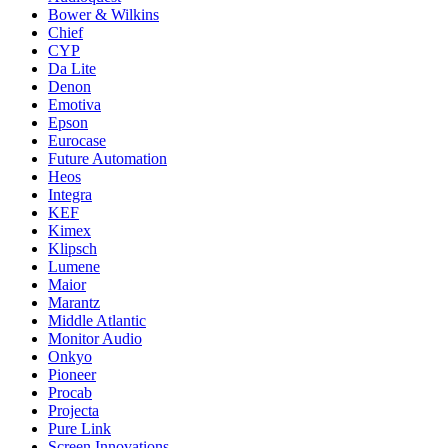
Bower & Wilkins
Chief
CYP
Da Lite
Denon
Emotiva
Epson
Eurocase
Future Automation
Heos
Integra
KEF
Kimex
Klipsch
Lumene
Maior
Marantz
Middle Atlantic
Monitor Audio
Onkyo
Pioneer
Procab
Projecta
Pure Link
Screen Innovations