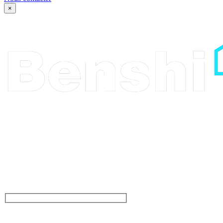
×
Parlez-nous de votre
projet, ou venez juste dire
bonjour. Que vous ayiez
une grande idée ou un
besoin d’inspiration pour
votre projet, nous sommes
là. De la conception à la
creation, laissez nous
vous inspirer.
NOM