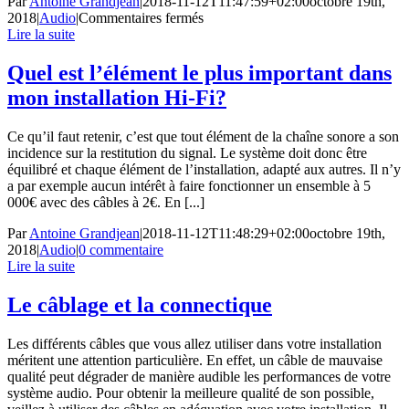
Par
Antoine Grandjean
|
2018-11-12T11:47:59+02:00
octobre 19th,
sur
2018
|
Audio
|
Commentaires fermés
En
Lire la suite
fonction
de
Quel est l’élément le plus important dans
votre
mon installation Hi-Fi?
budget
:
Ce qu’il faut retenir, c’est que tout élément de la chaîne sonore a son
incidence sur la restitution du signal. Le système doit donc être
équilibré et chaque élément de l’installation, adapté aux autres. Il n’y
a par exemple aucun intérêt à faire fonctionner un ensemble à 5
000€ avec des câbles à 2€. En [...]
Par
Antoine Grandjean
|
2018-11-12T11:48:29+02:00
octobre 19th,
2018
|
Audio
|
0 commentaire
Lire la suite
Le câblage et la connectique
Les différents câbles que vous allez utiliser dans votre installation
méritent une attention particulière. En effet, un câble de mauvaise
qualité peut dégrader de manière audible les performances de votre
système audio. Pour obtenir la meilleure qualité de son possible,