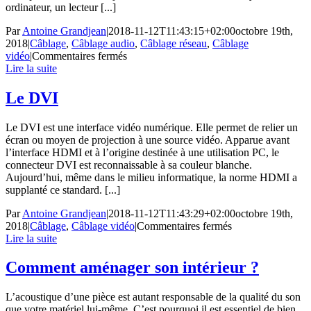
ordinateur, un lecteur [...]
Par
Antoine Grandjean
|
2018-11-12T11:43:15+02:00
octobre 19th,
2018
|
Câblage
,
Câblage audio
,
Câblage réseau
,
Câblage
sur
vidéo
|
Commentaires fermés
L’HDMI
Lire la suite
Le DVI
Le DVI est une interface vidéo numérique. Elle permet de relier un
écran ou moyen de projection à une source vidéo. Apparue avant
l’interface HDMI et à l’origine destinée à une utilisation PC, le
connecteur DVI est reconnaissable à sa couleur blanche.
Aujourd’hui, même dans le milieu informatique, la norme HDMI a
supplanté ce standard. [...]
Par
Antoine Grandjean
|
2018-11-12T11:43:29+02:00
octobre 19th,
sur
2018
|
Câblage
,
Câblage vidéo
|
Commentaires fermés
Le
Lire la suite
DVI
Comment aménager son intérieur ?
L’acoustique d’une pièce est autant responsable de la qualité du son
que votre matériel lui-même. C’est pourquoi il est essentiel de bien