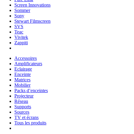
Screen Innovations
Sommer
Sony
Stewart Filmscreen
SVS
Teac
Vivitek
Zappiti
Accessoires
Amplificateurs
Eclairage
Enceinte
Matrices
Mobilier
Packs d’enceintes
Projecteur
Réseau
Supports
Sources
TV et écrans
Tous les produits