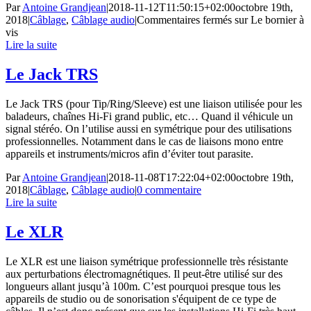
Par
Antoine Grandjean
|
2018-11-12T11:50:15+02:00
octobre 19th,
2018
|
Câblage
,
Câblage audio
|
Commentaires fermés
sur Le bornier à
vis
Lire la suite
Le Jack TRS
Le Jack TRS (pour Tip/Ring/Sleeve) est une liaison utilisée pour les
baladeurs, chaînes Hi-Fi grand public, etc… Quand il véhicule un
signal stéréo. On l’utilise aussi en symétrique pour des utilisations
professionnelles. Notamment dans le cas de liaisons mono entre
appareils et instruments/micros afin d’éviter tout parasite.
Par
Antoine Grandjean
|
2018-11-08T17:22:04+02:00
octobre 19th,
2018
|
Câblage
,
Câblage audio
|
0 commentaire
Lire la suite
Le XLR
Le XLR est une liaison symétrique professionnelle très résistante
aux perturbations électromagnétiques. Il peut-être utilisé sur des
longueurs allant jusqu’à 100m. C’est pourquoi presque tous les
appareils de studio ou de sonorisation s'équipent de ce type de