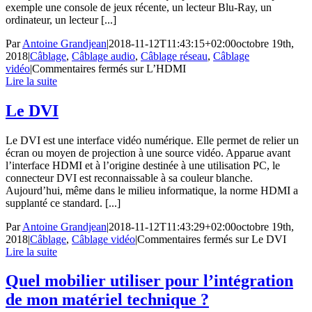
exemple une console de jeux récente, un lecteur Blu-Ray, un
ordinateur, un lecteur [...]
Par
Antoine Grandjean
|
2018-11-12T11:43:15+02:00
octobre 19th,
2018
|
Câblage
,
Câblage audio
,
Câblage réseau
,
Câblage
vidéo
|
Commentaires fermés
sur L’HDMI
Lire la suite
Le DVI
Le DVI est une interface vidéo numérique. Elle permet de relier un
écran ou moyen de projection à une source vidéo. Apparue avant
l’interface HDMI et à l’origine destinée à une utilisation PC, le
connecteur DVI est reconnaissable à sa couleur blanche.
Aujourd’hui, même dans le milieu informatique, la norme HDMI a
supplanté ce standard. [...]
Par
Antoine Grandjean
|
2018-11-12T11:43:29+02:00
octobre 19th,
2018
|
Câblage
,
Câblage vidéo
|
Commentaires fermés
sur Le DVI
Lire la suite
Quel mobilier utiliser pour l’intégration
de mon matériel technique ?