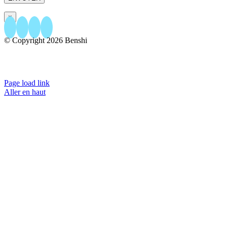
×
© Copyright
2026 Benshi
156 rue Papenkasteel - 1180 Bruxelles
+32.23.04.86.76
- +32.493.04.86.76
EMAIL US
Page load link
Aller en haut