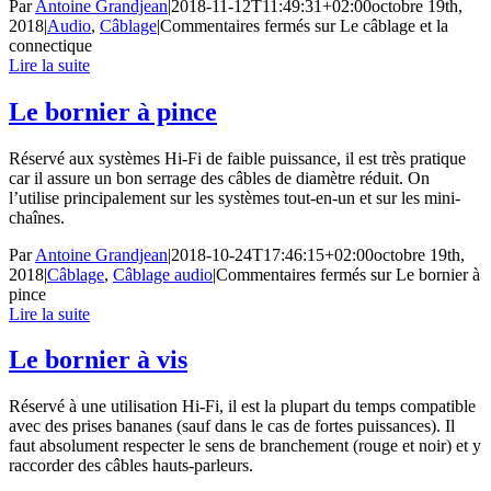
Par
Antoine Grandjean
|
2018-11-12T11:49:31+02:00
octobre 19th,
2018
|
Audio
,
Câblage
|
Commentaires fermés
sur Le câblage et la
connectique
Lire la suite
Le bornier à pince
Réservé aux systèmes Hi-Fi de faible puissance, il est très pratique
car il assure un bon serrage des câbles de diamètre réduit. On
l’utilise principalement sur les systèmes tout-en-un et sur les mini-
chaînes.
Par
Antoine Grandjean
|
2018-10-24T17:46:15+02:00
octobre 19th,
2018
|
Câblage
,
Câblage audio
|
Commentaires fermés
sur Le bornier à
pince
Lire la suite
Le bornier à vis
Réservé à une utilisation Hi-Fi, il est la plupart du temps compatible
avec des prises bananes (sauf dans le cas de fortes puissances). Il
faut absolument respecter le sens de branchement (rouge et noir) et y
raccorder des câbles hauts-parleurs.