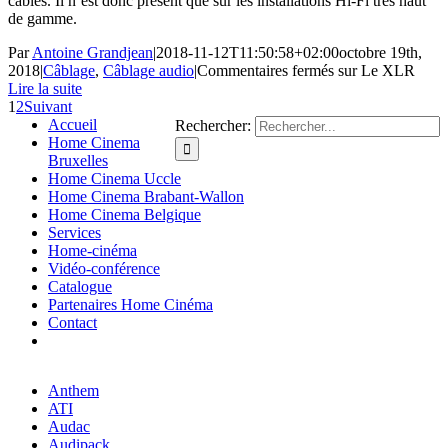
câbles. Il n’est donc présent que sur les installations Hi-Fi très haut
de gamme.
Par
Antoine Grandjean
|
2018-11-12T11:50:58+02:00
octobre 19th,
2018
|
Câblage
,
Câblage audio
|
Commentaires fermés
sur Le XLR
Lire la suite
1
2
Suivant
Accueil
Rechercher:
Home Cinema
Bruxelles
Home Cinema Uccle
Home Cinema Brabant-Wallon
Home Cinema Belgique
Services
Home-cinéma
Vidéo-conférence
Catalogue
Partenaires Home Cinéma
Contact
Anthem
ATI
Audac
Audipack