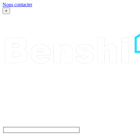
Nous contacter
×
Parlez-nous de votre
projet, ou venez juste dire
bonjour. Que vous ayiez
une grande idée ou un
besoin d’inspiration pour
votre projet, nous sommes
là. De la conception à la
creation, laissez nous
vous inspirer.