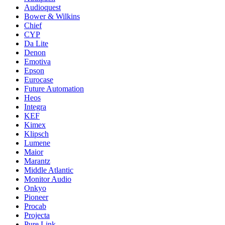
Audioquest
Bower & Wilkins
Chief
CYP
Da Lite
Denon
Emotiva
Epson
Eurocase
Future Automation
Heos
Integra
KEF
Kimex
Klipsch
Lumene
Maior
Marantz
Middle Atlantic
Monitor Audio
Onkyo
Pioneer
Procab
Projecta
Pure Link