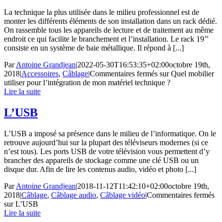
La technique la plus utilisée dans le milieu professionnel est de
monter les différents éléments de son installation dans un rack dédié.
On rassemble tous les appareils de lecture et de traitement au même
endroit ce qui facilite le branchement et l’installation. Le rack 19’’
consiste en un système de baie métallique. Il répond à [...]
Par
Antoine Grandjean
|
2022-05-30T16:53:35+02:00
octobre 19th,
2018
|
Accessoires
,
Câblage
|
Commentaires fermés
sur Quel mobilier
utiliser pour l’intégration de mon matériel technique ?
Lire la suite
L’USB
L’USB a imposé sa présence dans le milieu de l’informatique. On le
retrouve aujourd’hui sur la plupart des téléviseurs modernes (si ce
n’est tous). Les ports USB de votre télévision vous permettent d’y
brancher des appareils de stockage comme une clé USB ou un
disque dur. Afin de lire les contenus audio, vidéo et photo [...]
Par
Antoine Grandjean
|
2018-11-12T11:42:10+02:00
octobre 19th,
2018
|
Câblage
,
Câblage audio
,
Câblage vidéo
|
Commentaires fermés
sur L’USB
Lire la suite