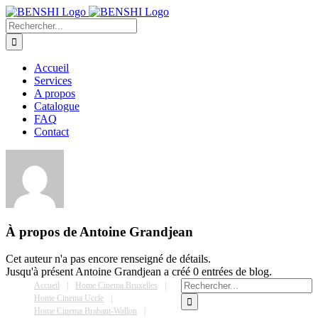
Passer
au
Rechercher:
contenu
Accueil
Services
A propos
Catalogue
FAQ
Contact
À propos de
Antoine Grandjean
Cet auteur n'a pas encore renseigné de détails.
Jusqu'à présent Antoine Grandjean a créé 0 entrées de blog.
Rechercher:
Accueil
Home Cinema Bruxelles
Home Cinema Uccle
Home Cinema Brabant-Wallon