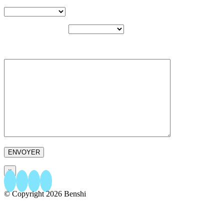
TYPE DE PROJET
BUDGET ESTIMÉ
VOTRE MESSAGE
×
© Copyright
2026 Benshi
156 rue Papenkasteel - 1180 Bruxelles
+32.23.04.86.76
- +32.493.04.86.76
EMAIL US