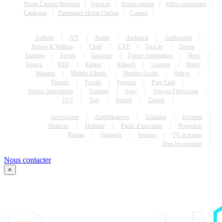
Home Cinema Belgique
Services
Home-cinéma
Vidéo-conférence
Catalogue
Partenaires Home Cinéma
Contact
Anthem
ATI
Audac
Audipack
Audioquest
Bower & Wilkins
Chief
CYP
Da Lite
Denon
Emotiva
Epson
Eurocase
Future Automation
Heos
Integra
KEF
Kimex
Klipsch
Lumene
Maior
Marantz
Middle Atlantic
Monitor Audio
Onkyo
Pioneer
Procab
Projecta
Pure Link
Screen Innovations
Sommer
Sony
Stewart Filmscreen
SVS
Teac
Vivitek
Zappiti
Accessoires
Amplificateurs
Eclairage
Enceinte
Matrices
Mobilier
Packs d’enceintes
Projecteur
Réseau
Supports
Sources
TV et écrans
Tous les produits
Nous contacter
×