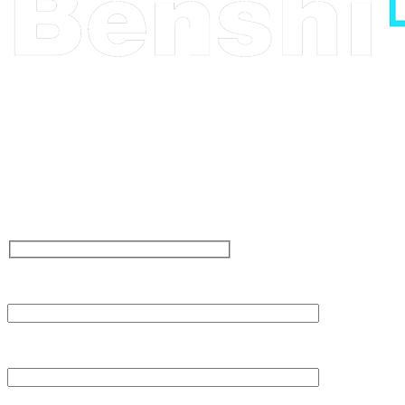
Parlez-nous de votre
projet, ou venez juste dire
bonjour. Que vous ayiez
une grande idée ou un
besoin d’inspiration pour
votre projet, nous sommes
là. De la conception à la
creation, laissez nous
vous inspirer.
NOM
ADRESSE E-MAIL