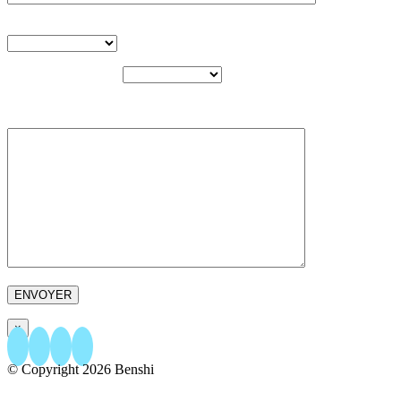
TYPE DE PROJET
BUDGET ESTIMÉ
VOTRE MESSAGE
×
© Copyright
2026 Benshi
156 rue Papenkasteel - 1180 Bruxelles
+32.23.04.86.76