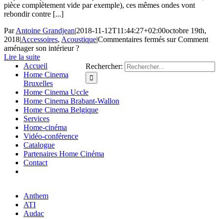
pièce complètement vide par exemple), ces mêmes ondes vont
rebondir contre [...]
Par
Antoine Grandjean
|
2018-11-12T11:44:27+02:00
octobre 19th,
2018
|
Accessoires
,
Acoustique
|
Commentaires fermés
sur Comment
aménager son intérieur ?
Lire la suite
Accueil
Rechercher:
Home Cinema
Bruxelles
Home Cinema Uccle
Home Cinema Brabant-Wallon
Home Cinema Belgique
Services
Home-cinéma
Vidéo-conférence
Catalogue
Partenaires Home Cinéma
Contact
Anthem
ATI
Audac