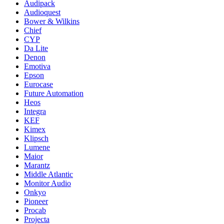
Audipack
Audioquest
Bower & Wilkins
Chief
CYP
Da Lite
Denon
Emotiva
Epson
Eurocase
Future Automation
Heos
Integra
KEF
Kimex
Klipsch
Lumene
Maior
Marantz
Middle Atlantic
Monitor Audio
Onkyo
Pioneer
Procab
Projecta