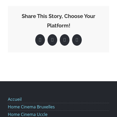
mes
différents
appareils
Share This Story, Choose Your
?
Platform!
Facebook
X
LinkedIn
Pinterest
Accueil
Home Cinema Bruxelles
Home Cinema Uccle