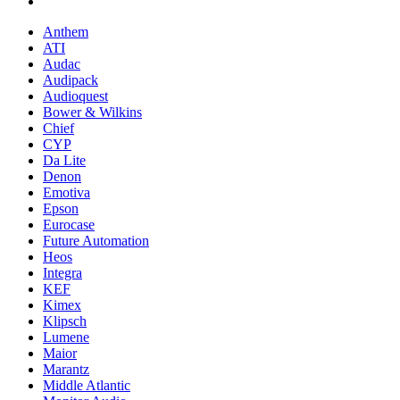
Anthem
ATI
Audac
Audipack
Audioquest
Bower & Wilkins
Chief
CYP
Da Lite
Denon
Emotiva
Epson
Eurocase
Future Automation
Heos
Integra
KEF
Kimex
Klipsch
Lumene
Maior
Marantz
Middle Atlantic