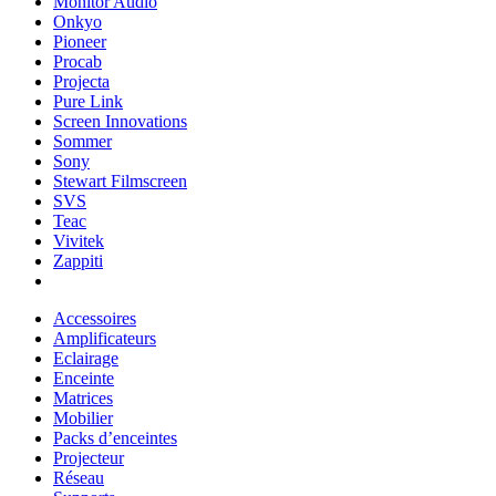
Monitor Audio
Onkyo
Pioneer
Procab
Projecta
Pure Link
Screen Innovations
Sommer
Sony
Stewart Filmscreen
SVS
Teac
Vivitek
Zappiti
Accessoires
Amplificateurs
Eclairage
Enceinte
Matrices
Mobilier
Packs d’enceintes
Projecteur
Réseau