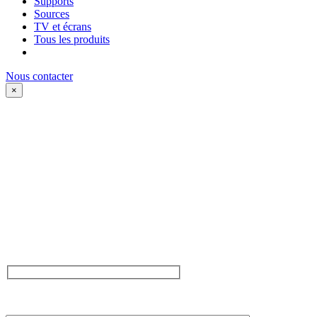
Supports
Sources
TV et écrans
Tous les produits
Nous contacter
×
Parlez-nous de votre
projet, ou venez juste dire
bonjour. Que vous ayiez
une grande idée ou un
besoin d’inspiration pour
votre projet, nous sommes
là. De la conception à la
creation, laissez nous
vous inspirer.
NOM