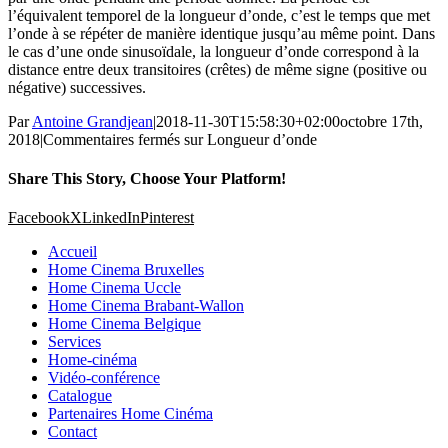
l’équivalent temporel de la longueur d’onde, c’est le temps que met
l’onde à se répéter de manière identique jusqu’au même point. Dans
le cas d’une onde sinusoïdale, la longueur d’onde correspond à la
distance entre deux transitoires (crêtes) de même signe (positive ou
négative) successives.
Par
Antoine Grandjean
|
2018-11-30T15:58:30+02:00
octobre 17th,
2018
|
Commentaires fermés
sur Longueur d’onde
Share This Story, Choose Your Platform!
Facebook
X
LinkedIn
Pinterest
Accueil
Home Cinema Bruxelles
Home Cinema Uccle
Home Cinema Brabant-Wallon
Home Cinema Belgique
Services
Home-cinéma
Vidéo-conférence
Catalogue
Partenaires Home Cinéma
Contact