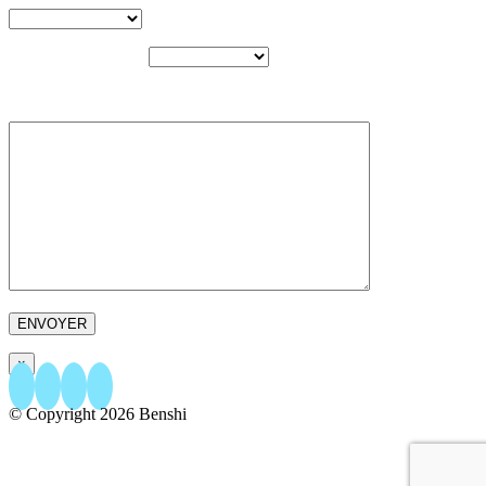
BUDGET ESTIMÉ
VOTRE MESSAGE
×
© Copyright
2026 Benshi
156 rue Papenkasteel - 1180 Bruxelles
+32.23.04.86.76
- +32.493.04.86.76
EMAIL US