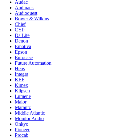
Audac
Audipack
Audioquest
Bower & Wilkins
Chief
CYP
Da Lite
Denon
Emotiva
Epson
Eurocase
Future Automation
Heos
Integra
KEF
Kimex
Klipsch
Lumene
Maior
Marantz
Middle Atlantic
Monitor Audio
Onkyo
Pioneer
Procab