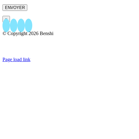
×
© Copyright
2026 Benshi
156 rue Papenkasteel - 1180 Bruxelles
+32.23.04.86.76
- +32.493.04.86.76
EMAIL US
Page load link
Aller
en
haut