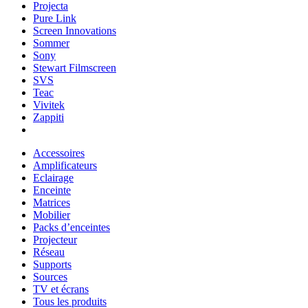
Projecta
Pure Link
Screen Innovations
Sommer
Sony
Stewart Filmscreen
SVS
Teac
Vivitek
Zappiti
Accessoires
Amplificateurs
Eclairage
Enceinte
Matrices
Mobilier
Packs d’enceintes
Projecteur
Réseau
Supports
Sources
TV et écrans
Tous les produits