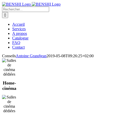
Passer
au
Rechercher:
contenu
Accueil
Services
A propos
Catalogue
FAQ
Contact
Conseils
Antoine Grandjean
2019-05-08T09:26:25+02:00
Home-
cinéma