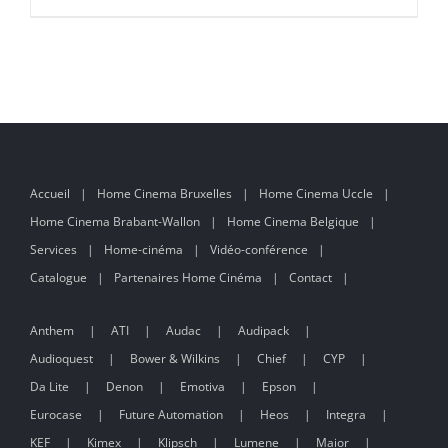
DÉTAILS
Accueil
Home Cinema Bruxelles
Home Cinema Uccle
Home Cinema Brabant-Wallon
Home Cinema Belgique
Services
Home-cinéma
Vidéo-conférence
Catalogue
Partenaires Home Cinéma
Contact
Anthem
ATI
Audac
Audipack
Audioquest
Bower & Wilkins
Chief
CYP
Da Lite
Denon
Emotiva
Epson
Eurocase
Future Automation
Heos
Integra
KEF
Kimex
Klipsch
Lumene
Maior