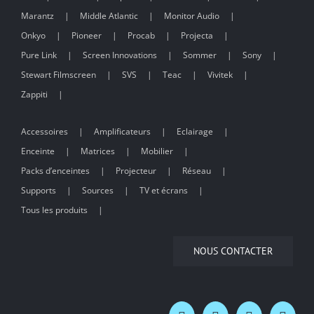
Marantz
Middle Atlantic
Monitor Audio
Onkyo
Pioneer
Procab
Projecta
Pure Link
Screen Innovations
Sommer
Sony
Stewart Filmscreen
SVS
Teac
Vivitek
Zappiti
Accessoires
Amplificateurs
Eclairage
Enceinte
Matrices
Mobilier
Packs d’enceintes
Projecteur
Réseau
Supports
Sources
TV et écrans
Tous les produits
NOUS CONTACTER