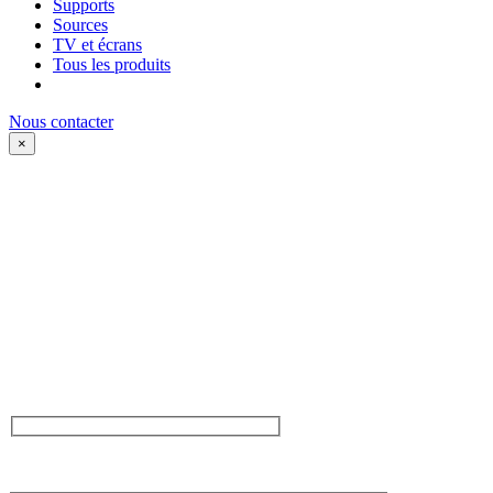
Supports
Sources
TV et écrans
Tous les produits
Nous contacter
×
Parlez-nous de votre
projet, ou venez juste dire
bonjour. Que vous ayiez
une grande idée ou un
besoin d’inspiration pour
votre projet, nous sommes
là. De la conception à la
creation, laissez nous
vous inspirer.
NOM