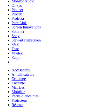
Monitor Audio
Onkyo
Pioneer
Procab
Projecta
Pure Link
Screen Innovations
Sommer
Sony
Stewart Filmscreen
SVS
Teac
Vivitek
Zappiti
Accessoires
Amplificateurs
Eclairage
Enceinte
Matrices
Mobilier
Packs d’enceintes
Projecteur
Réseau