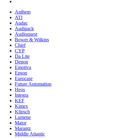
Anthem
ATI
Audac
Audipack
Audioquest
Bower & Wilkins
Chief
CYP
Da Lite
Denon
Emotiva
Epson
Eurocase
Future Automation
Heos
Integra
KEF
Kimex
Klipsch
Lumene
Maior
Marantz
Middle Atlantic